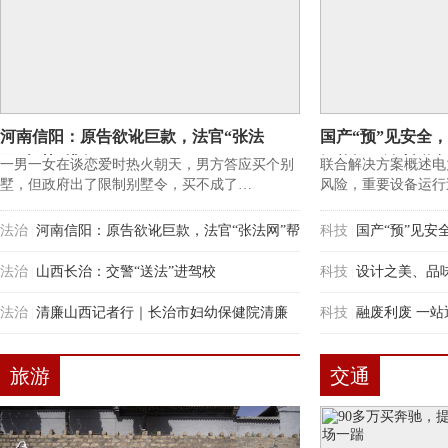
河南信阳：原告欲讹巨款，法官“张法
国产“预”见安全
网”帮其“捞鱼”
智能远程诊断联合
一男一女在谈恋爱时热火朝天，男方答应买个别
联合解决方案概述电
墅，但政府出了限制别墅令，买不成了…
风险，重要设备运行
法治
河南信阳：原告欲讹巨款，法官“张法网”帮
科技
国产“预”见
|
|
其“捞鱼”
法治
山西长治：交警“送法”进驾校
能远程诊断联合解决
科技
设计之美、品
|
|
法治
清廉山西记者行｜长治市妇幼保健院清廉
科技
融废利废 一站
|
|
建设推行CICARE标准化沟通
旅游
交通