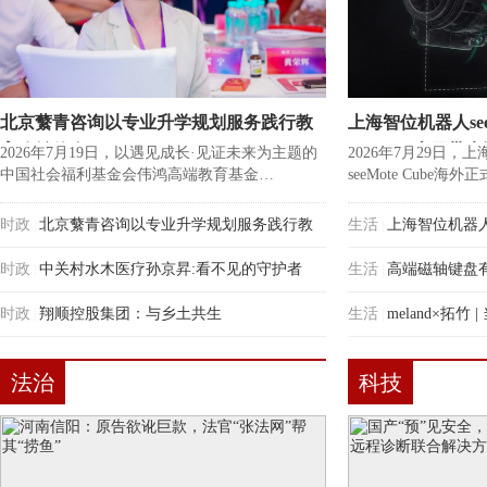
项目
湖口公路分局看望
法治丨汇款进行
慰问一线治超执法
时，警方来电……
北京蘩青咨询以专业升学规划服务践行教
上海智位机器人see
人员
育公益使命
visionOS应
2026年7月19日，以遇见成长·见证未来为主题的
2026年7月29日，
中国社会福利基金会伟鸿高端教育基金…
seeMote Cube海
时政
北京蘩青咨询以专业升学规划服务践行教
生活
上海智位机器人s
|
|
育公益使命
时政
中关村水木医疗孙京昇:看不见的守护者
visionOS应用
生活
高端磁轴键盘
|
|
时政
翔顺控股集团：与乡土共生
看得见
生活
meland×拓
|
|
育新生态
法治
科技