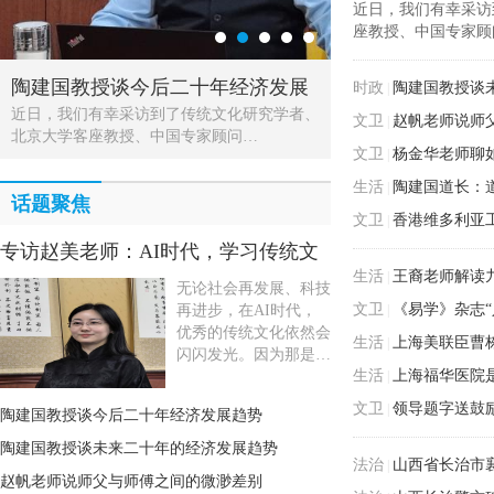
近日，我们有幸采访
座教授、中国专家顾
陶建国教授谈今后二十年经济发展
陶建国教授谈未
赵帆老师说师父
时政
陶建国教授谈
|
近日，我们有幸采访到了传统文化研究学者、
近日，我们有幸邀请
中国汉字文化中同音
趋势
展趋势
差别
文卫
赵帆老师说师
|
北京大学客座教授、中国专家顾问…
国教授，他是北京大
我们有幸请到中国道
文卫
杨金华老师聊
|
生活
陶建国道长：
|
话题聚焦
文卫
香港维多利亚
|
专访赵美老师：AI时代，学习传统文
生活
王裔老师解读
|
无论社会再发展、科技
化的理由
文卫
《易学》杂志
再进步，在AI时代，
|
优秀的传统文化依然会
生活
上海美联臣曹
|
闪闪发光。因为那是…
生活
上海福华医院
|
文卫
领导题字送鼓
|
陶建国教授谈今后二十年经济发展趋势
陶建国教授谈未来二十年的经济发展趋势
法治
山西省长治市
|
赵帆老师说师父与师傅之间的微渺差别