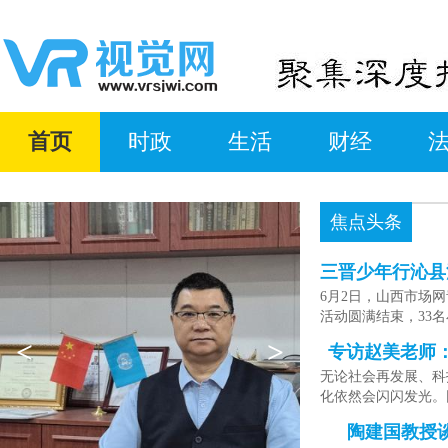
首页
时政
生活
财经
焦点头条
三晋少年行沁县
6月2日，山西市场
活动圆满结束，33
<
>
专访赵美老师
无论社会再发展、科
化依然会闪闪发光。
陶建国教授