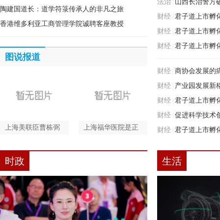
法治
山西长治警方破
心
|
陶建国道长：道学符箓传承人的非凡之旅
财经
君子道上市孵
元
|
香港维多利亚工商管理学院诚聘客座教授
财经
君子道上市孵
|
财经
君子道上市孵
县域经济发展
|
图说报道
经济高质量发展
财经
商协会发展的
|
财经
产业园发展新
器助力转型升级
|
财经
君子道上市孵
业园企业上市
|
财经
促进科学技术
量发展
|
上海美联臣曹栋弼
上海福华医院是正
财经
君子道上市孵
高质量发展
|
磨骨怎么样?
规医院吗
展
时政
生活
领导题字送鼓励，
吴川市双创办督查
壮语春晚更努力
城区部分市政础建