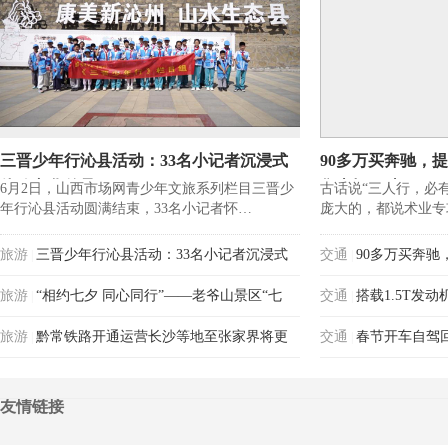
三晋少年行沁县活动：33名小记者沉浸式
90多万买奔驰，
体验文化传承
售当场一踹
6月2日，山西市场网青少年文旅系列栏目三晋少
古话说“三人行，必
年行沁县活动圆满结束，33名小记者怀…
庞大的，都说术业专
旅游
三晋少年行沁县活动：33名小记者沉浸式
交通
90多万买奔
|
|
体验文化传承
旅游
“相约七夕 同心同行”——老爷山景区“七
当场一踹
交通
搭载1.5T发
|
|
夕”文化节盛大开幕
旅游
黔常铁路开通运营长沙等地至张家界将更
力分析
交通
春节开车自驾
|
|
加便捷
友情链接